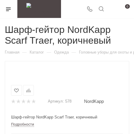
0
Шарф-гейтор NordKapp
Scarf Traer, коричневый
—
—
—
Главная
Каталог
Одежда
Головные уборы для охоты и
NordKapp
Артикул:
578
Шарф-гейтор NordKapp Scarf Traer, коричневый
Подробности