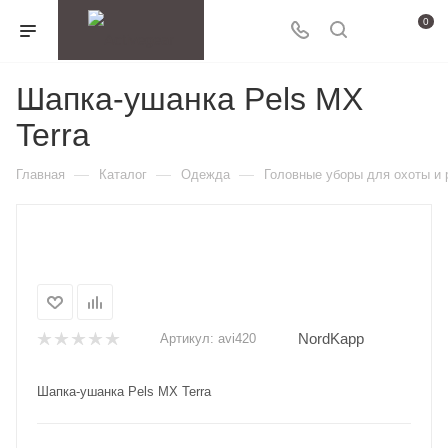
0
Шапка-ушанка Pels MX
Terra
—
—
—
Главная
Каталог
Одежда
Головные уборы для охоты и
NordKapp
Артикул:
avi420
Шапка-ушанка Pels MX Terra