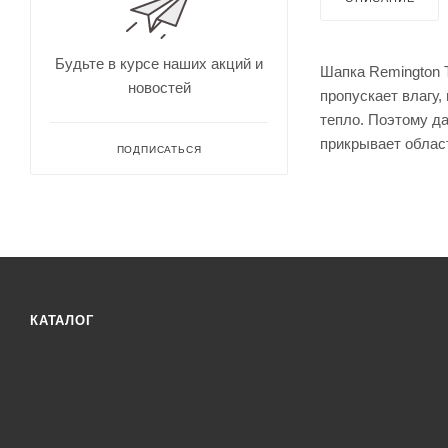
для
Непромокае
охоты
рыбалки
Дальн
омеры
Будьте в курсе наших акций и
Шапка Remington T
для
новостей
охоты
пропускает влагу,
Зрите
тепло. Поэтому д
льные
прикрывает облас
трубы
ПОДПИСАТЬСЯ
КАТАЛОГ
Оруже
йные
ремни
Дульн
ый