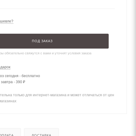
ешевле?
ПОД ЗАКАЗ
ы обязательно свяжутся с вами и уточнят условия заказа
одарок
з сегодня - бесплатно
 завтра - 390 ₽
тельна только для интернет-магазина и может отличаться от цен
магазинах
ОПЛАТА
ДОСТАВКА