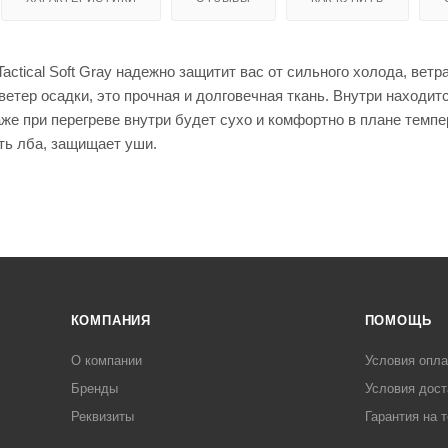
енты
Кепки
мые штаны для
для
оружи
я
actical Soft Gray надежно защитит вас от сильного холода, ветр
Мешки
 ветер осадки, это прочная и долговечная ткань. Внутри находи
для
стрел
аже при перегреве внутри будет сухо и комфортно в плане темп
ьбы
ть лба, защищает уши.
Моноп
оды
для
стрел
ьбы
КОМПАНИЯ
ПОМОЩЬ
О компании
Условия опл
Рюкза
ки и
Чехлы
Бренды
Условия дост
сумки
для
Реквизиты
Гарантия на 
ружья
Чучел
а для
Кейсы