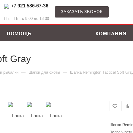
+7 921 586-67-36
ЗАКАЗАТЬ ЗВОНОК
Пн. – Пт.: с 9:00 до 18:00
ПОМОЩЬ
КОМПАНИЯ
ft Gray
—
—
 и рыбалки
Шапки для охоты
Шапка Remington Tactical Soft Gra
Шапка Reming
ные костюмы
Зимние куртки
Подробности