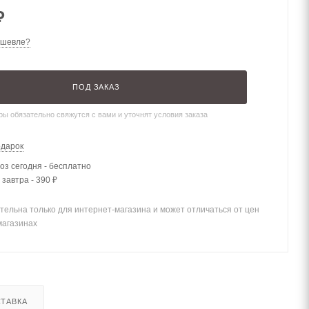
₽
ешевле?
ПОД ЗАКАЗ
ы обязательно свяжутся с вами и уточнят условия заказа
одарок
з сегодня - бесплатно
 завтра - 390 ₽
тельна только для интернет-магазина и может отличаться от цен
магазинах
ТАВКА