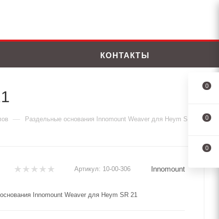
КОНТАКТЫ
0
21
0
—
лов
Раздельные основания Innomount Weaver для Heym SR 21
0
Innomount
Артикул:
10-00-306
основания Innomount Weaver для Heym SR 21