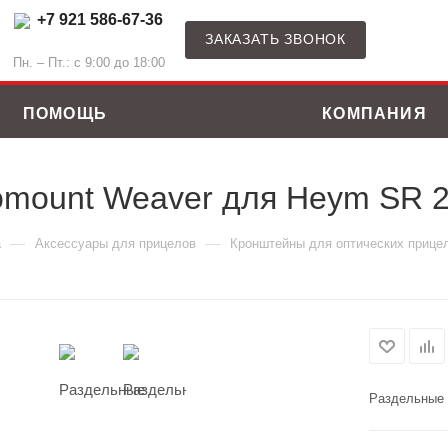
+7 921 586-67-36
ЗАКАЗАТЬ ЗВОНОК
Пн. – Пт.: с 9:00 до 18:00
ПОМОЩЬ
КОМПАНИЯ
omount Weaver для Heym SR 
—
—
а
Аксессуары для прицелов
Кронштейны для оптических прице
Раздельные 
ные костюмы
Зимние куртки