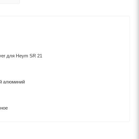
ver для Heym SR 21
й алюминий
ное