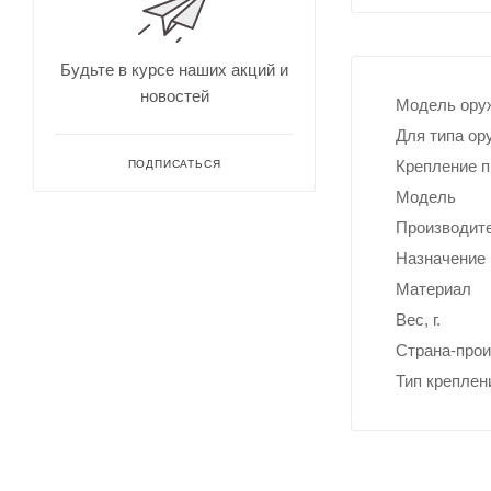
для
Непромокае
охоты
рыбалки
Дальн
омеры
Будьте в курсе наших акций и
для
новостей
охоты
Модель ору
Зрите
Для типа ор
льные
трубы
Крепление 
ПОДПИСАТЬСЯ
Модель
Производит
Назначение
Материал
Вес, г.
Страна-про
Тип креплен
Оруже
йные
ремни
Дульн
ый