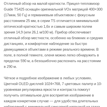
Отличный обзор на малой кратности. Прицел-тепловизор
Guide TS425 оснащён оригинальной VOx матрицей 400×300
(17мкм, 50 Гц) и германиевым объективом с фокусным
расстоянием 25 мм, в серии TS отличается минимальной
оптической кратностью 1,6x и самым широким полем
зрения 14,9 (или 26,1 м/100 м). Прибор обеспечивает
отличный обзор местности, особенно на ближних и средних
дистанциях, и комфортное наблюдение за быстро
движущимися объектами в режиме реального времени. В
поле, в полной темноте, оленя можно легко обнаружить в
пределах 590 м, а безошибочно распознать на расстоянии
в 290 м.
Чёткое и подробное изображение в любых условиях.
Цветной OLED-дисплей 1024×768, 7 цветовых палитр и 10-
уровневая регулировка яркости и контраста помогут
получить оптимальное для восприятия изображение в
каждом конкретном случае — для удобства длительных
наблюдений с минимальной сенсорной нагрузкой на глаза,