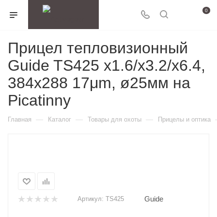
0
Прицел тепловизионный
Guide TS425 x1.6/x3.2/x6.4,
384x288 17μm, ø25мм на
Picatinny
—
—
—
Главная
Каталог
Товары для охоты
Прицелы и оптика
Guide
Артикул:
TS425