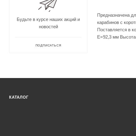
для
Непромокае
охоты
рыбалки
Дальн
Предназначена дл
омеры
Будьте в курсе наших акций и
карабинов c корот
для
новостей
охоты
Поставляется в ко
Зрите
E=92,3 мм Высота 
льные
трубы
ПОДПИСАТЬСЯ
КАТАЛОГ
Оруже
йные
ремни
Дульн
ый