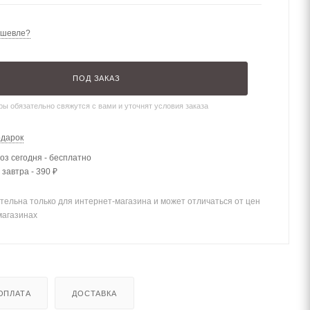
ешевле?
ПОД ЗАКАЗ
ы обязательно свяжутся с вами и уточнят условия заказа
одарок
з сегодня - бесплатно
 завтра - 390 ₽
тельна только для интернет-магазина и может отличаться от цен
магазинах
ОПЛАТА
ДОСТАВКА