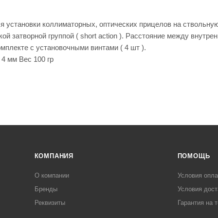
енты
Кепки
мые штаны для
для
оружи
я установки коллиматорных, оптических прицелов на ствольную
я
кой затворной группой ( short action ). Расстояние между внутр
Мешки
мплекте с установочными винтами ( 4 шт ).
для
стрел
4 мм Вес 100 гр
ьбы
Моноп
оды
для
стрел
ьбы
КОМПАНИЯ
ПОМОЩЬ
О компании
Условия опл
Рюкза
ки и
Чехлы
Бренды
Условия дост
сумки
для
Реквизиты
Гарантия на 
ружья
Чучел
а для
Кейсы