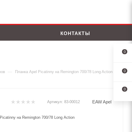
КОНТАКТЫ
0
0
—
лов
Планка Apel Picatinny на Remington 700/78 Long Action
0
EAW Apel
Артикул:
83-00012
Picatinny на Remington 700/78 Long Action