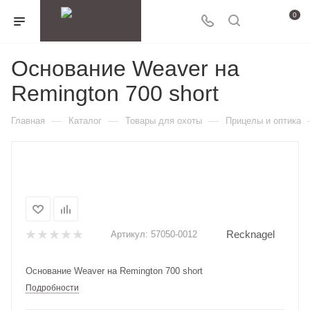
0
Основание Weaver на
Remington 700 short
—
—
—
Главная
Каталог
Товары для охоты
Прицелы и оптика
Recknagel
Артикул:
57050-0012
Основание Weaver на Remington 700 short
Подробности