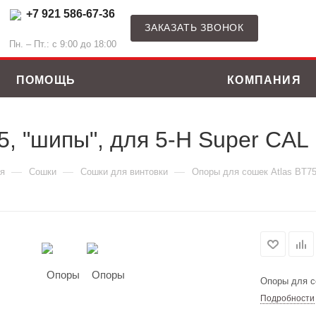
+7 921 586-67-36
ЗАКАЗАТЬ ЗВОНОК
Пн. – Пт.: с 9:00 до 18:00
ПОМОЩЬ
КОМПАНИЯ
5, "шипы", для 5-H Super CAL
—
—
—
я
Сошки
Сошки для винтовки
Опоры для сошек Atlas BT75
Опоры для с
Подробности
ные костюмы
Зимние куртки