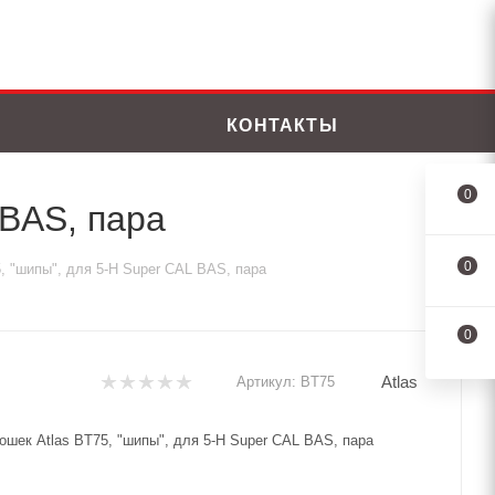
КОНТАКТЫ
0
 BAS, пара
0
, "шипы", для 5-H Super CAL BAS, пара
0
Atlas
Артикул:
BT75
ошек Atlas BT75, "шипы", для 5-H Super CAL BAS, пара