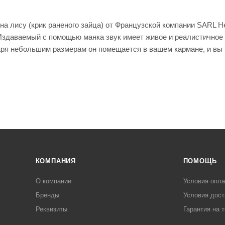
енты
Кепки
мые штаны для
для
оружи
на лису (крик раненого зайца) от Французской компании SARL 
я
Издаваемый с помощью манка звук имеет живое и реалистичное 
Мешки
ря небольшим размерам он помещается в вашем кармане, и вы м
для
стрел
ьбы
Моноп
оды
для
стрел
ьбы
КОМПАНИЯ
ПОМОЩЬ
О компании
Условия опл
Рюкза
ки и
Чехлы
Бренды
Условия дост
сумки
для
Реквизиты
Гарантия на 
ружья
Чучел
а для
Кейсы