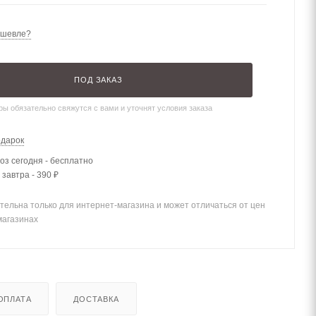
ешевле?
ПОД ЗАКАЗ
ы обязательно свяжутся с вами и уточнят условия заказа
одарок
з сегодня - бесплатно
 завтра - 390 ₽
тельна только для интернет-магазина и может отличаться от цен
магазинах
ОПЛАТА
ДОСТАВКА