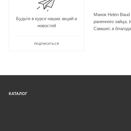
для
Непромокае
охоты
рыбалки
Дальн
Манок Helen Baud 
омеры
Будьте в курсе наших акций и
раненного зайца. 
для
новостей
охоты
Самшит, а благода
Зрите
льные
трубы
ПОДПИСАТЬСЯ
КАТАЛОГ
Оруже
йные
ремни
Дульн
ый