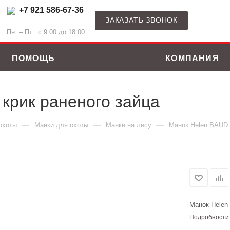
+7 921 586-67-36
ЗАКАЗАТЬ ЗВОНОК
Пн. – Пт.: с 9:00 до 18:00
ПОМОЩЬ
КОМПАНИЯ
 крик раненого зайца
—
—
—
охоты
Манки для охоты
Манки на лису
Манок Helen BAUD н
Манок Helen 
Подробности
ные костюмы
Зимние куртки