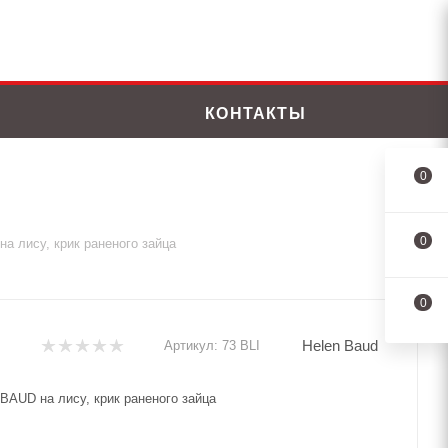
КОНТАКТЫ
0
0
а лису, крик раненого зайца
0
Helen Baud
Артикул:
73 BLI
BAUD на лису, крик раненого зайца