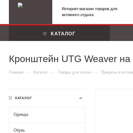
Интернет-магазин товаров для
активного отдыха
КАТАЛОГ
Кронштейн UTG Weaver на W
—
—
—
Главная
Каталог
Товары для охоты
Прицелы и оптик
КАТАЛОГ
Одежда
Маскировоч
Обувь