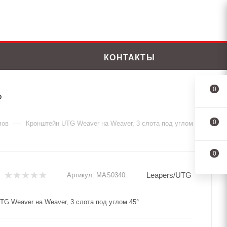
КОНТАКТЫ
0
°
0
—
лов
Кронштейн UTG Weaver на Weaver, 3 слота под углом 45°
0
Leapers/UTG
Артикул:
MAS0340
TG Weaver на Weaver, 3 слота под углом 45°