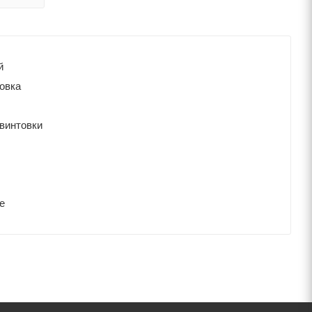
й
товка
 винтовки
е