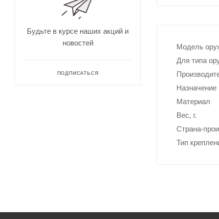
для
Непромокае
охоты
рыбалки
Дальн
омеры
Будьте в курсе наших акций и
для
новостей
охоты
Модель ору
Зрите
Для типа ор
льные
трубы
Производит
ПОДПИСАТЬСЯ
Назначение
Материал
Вес, г.
Страна-про
Тип креплен
Оруже
йные
ремни
Дульн
ый