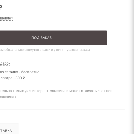
₽
ешевле?
ПОД ЗАКАЗ
ы обязательно свяжутся с вами и уточнят условия заказа
одарок
з сегодня - бесплатно
 завтра - 390 ₽
тельна только для интернет-магазина и может отличаться от цен
магазинах
ТАВКА