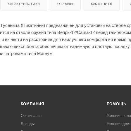
енты
Кепки
мые штаны для
ХАРАКТЕРИСТИКИ
ОТЗЫВЫ
КАК КУПИТЬ
для
оружи
я
Мешки
 Гусеница (Пикатинни) предназначен для установки на стволе 
для
пится на стволе оружия типа Вепрь-12/Сайга-12 перед газ-блок
стрел
ьбы
ла и вынести на расстояние для наилучшего комфорта во время
Моноп
тягивающихся болта обеспечивают надежную и плотную посадку 
оды
 патронами типа Магнум.
для
стрел
ьбы
КОМПАНИЯ
ПОМОЩЬ
Рюкза
ки и
Чехлы
О компании
Условия опл
сумки
для
ружья
Чучел
Бренды
Условия дост
а для
Кейсы