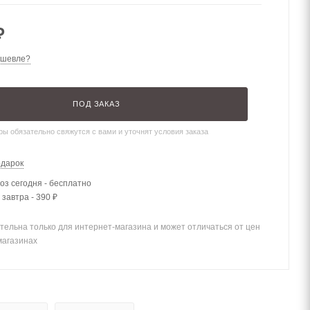
₽
ешевле?
ПОД ЗАКАЗ
ы обязательно свяжутся с вами и уточнят условия заказа
одарок
з сегодня - бесплатно
 завтра - 390 ₽
тельна только для интернет-магазина и может отличаться от цен
магазинах