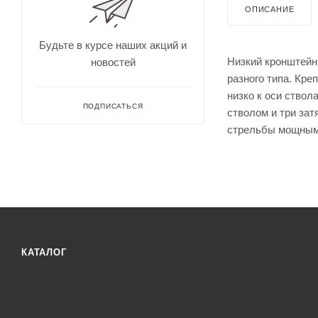
для
Непромокае
ОПИСАНИЕ
охоты
рыбалки
Дальн
омеры
Будьте в курсе наших акций и
для
Низкий кронштейн
новостей
охоты
разного типа. Кре
Зрите
льные
низко к оси ство
трубы
ПОДПИСАТЬСЯ
стволом и три за
стрельбы мощными
КАТАЛОГ
Оруже
йные
ремни
Дульн
ый