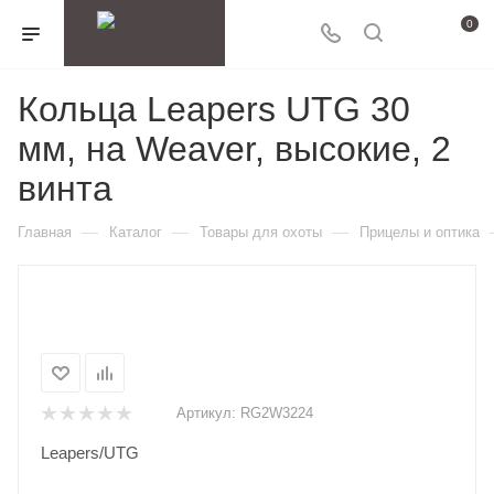
0
Кольца Leapers UTG 30
мм, на Weaver, высокие, 2
винта
—
—
—
Главная
Каталог
Товары для охоты
Прицелы и оптика
Артикул:
RG2W3224
Leapers/UTG