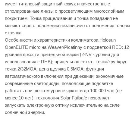
имеет титановый защитный кожух и качественные
отполированные линзы с просветляющим многослойным
покрытием. Точка прицеливания и точка попадания не
меняют своего положения независимо от положения головы
стрелка.
Особенности и характеристики коллиматора Holosun
OpenELITE micro на Weaver/Picatinny с подсветкой RED: 12
уровней яркости прицельной марки (2-NV - уровня для
использования с ПНВ); прицельная сетка - точка/круг/круг-
точка 2/32МОА; цена щелчка 0,5МОА; функция
автоматического включения при движении; экономичные
современные светодиоды, позволяющие подсветке
работать при шестом уровне яркости до 100 000 час (не
менее 10 лет); технология Solar Failsafe позволяет
запускать электронную оптику исключительно на силе
солнечной энергии.