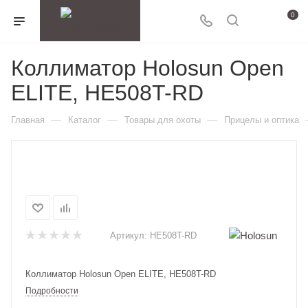
0
Коллиматор Holosun Open
ELITE, HE508T-RD
—
—
—
Главная
Каталог
Товары для охоты
Прицелы и оптика
Артикул:
HE508T-RD
Коллиматор Holosun Open ELITE, HE508T-RD
Подробности