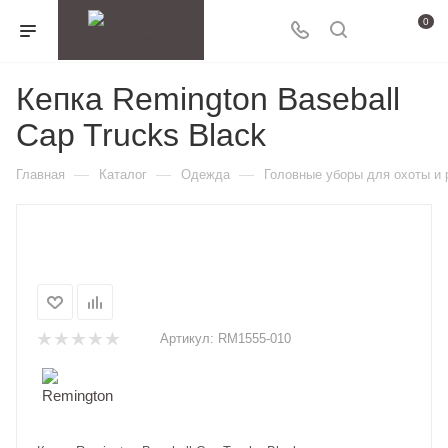
0
Кепка Remington Baseball
Cap Trucks Black
—
—
—
Главная
Каталог
Одежда
Головные уборы для охоты и
Артикул:
RM1555-010