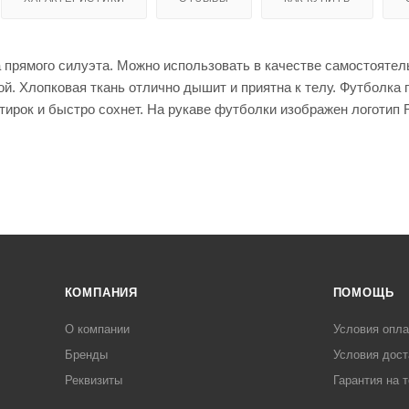
енты
Кепки
мые штаны для
для
оружи
я
 прямого силуэта. Можно использовать в качестве самостоятел
Мешки
й. Хлопковая ткань отлично дышит и приятна к телу. Футболка
для
стрел
ирок и быстро сохнет. На рукаве футболки изображен логотип 
ьбы
Моноп
оды
для
стрел
ьбы
КОМПАНИЯ
ПОМОЩЬ
О компании
Условия опл
Рюкза
ки и
Чехлы
Бренды
Условия дост
сумки
для
Реквизиты
Гарантия на 
ружья
Чучел
а для
Кейсы