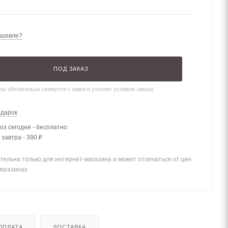
ешевле?
ПОД ЗАКАЗ
ы обязательно свяжутся с вами и уточнят условия заказа
одарок
з сегодня - бесплатно
 завтра - 390 ₽
тельна только для интернет-магазина и может отличаться от цен
магазинах
ОПЛАТА
ДОСТАВКА