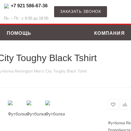
+7 921 586-67-36
ЗАКАЗАТЬ ЗВОНОК
Пн. – Пт.: с 9:00 до 18:00
ПОМОЩЬ
КОМПАНИЯ
ty Toughy Black Tshirt
утболка Remington Men’s City Toughy Black Tshirt
Футболка Rem
ные костюмы
Зимние куртки
Подробности