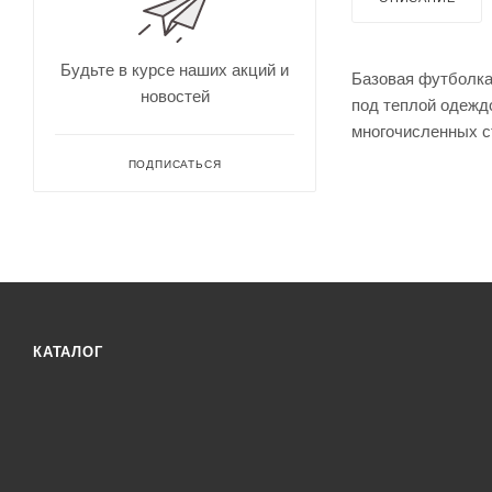
для
Непромокае
охоты
рыбалки
Дальн
омеры
Будьте в курсе наших акций и
Базовая футболка
для
новостей
охоты
под теплой одеждо
Зрите
многочисленных ст
льные
трубы
ПОДПИСАТЬСЯ
КАТАЛОГ
Оруже
йные
ремни
Дульн
ый