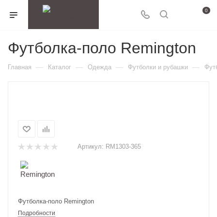
0
Футболка-поло Remington
—
—
—
—
Главная
Каталог
Одежда
Футболки и рубашки
Фут
Артикул:
RM1303-365
Футболка-поло Remington
Подробности