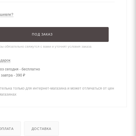
ешевле?
ПОД ЗАКАЗ
ы обязательно свяжутся с вами и уточнят условия заказа
одарок
з сегодня - бесплатно
 завтра - 390 ₽
тельна только для интернет-магазина и может отличаться от цен
магазинах
ОПЛАТА
ДОСТАВКА