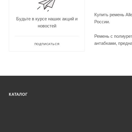
для
Непромокае
охоты
рыбалки
Дальн
Купить ремень All
омеры
Будьте в курсе наших акций и
России.
для
новостей
охоты
Зрите
Ремень с полиуре
льные
антабками, предн
трубы
ПОДПИСАТЬСЯ
КАТАЛОГ
Оруже
йные
ремни
Дульн
ый