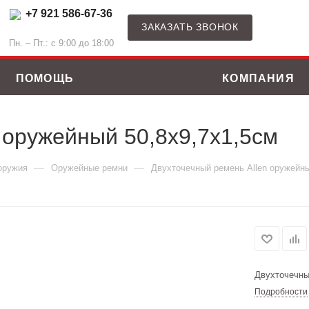
+7 921 586-67-36
ЗАКАЗАТЬ ЗВОНОК
Пн. – Пт.: с 9:00 до 18:00
ПОМОЩЬ
КОМПАНИЯ
 оружейный 50,8х9,7х1,5см
—
—
оружия
Оружейные ремни
Двухточечный ремень Allen оружейны
Двухточечны
Подробности
ные костюмы
Зимние куртки