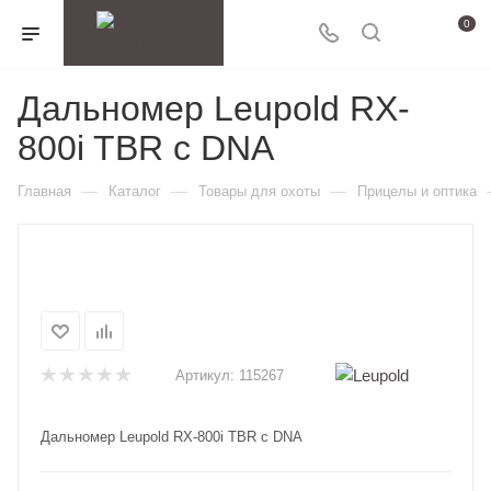
0
Дальномер Leupold RX-
800i TBR с DNA
—
—
—
Главная
Каталог
Товары для охоты
Прицелы и оптика
Артикул:
115267
Дальномер Leupold RX-800i TBR с DNA