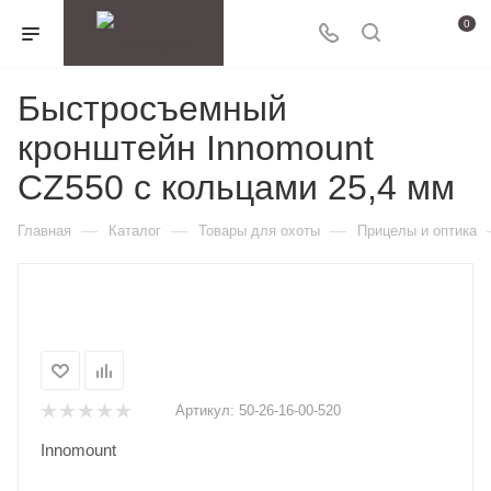
0
Быстросъемный
кронштейн Innomount
CZ550 с кольцами 25,4 мм
—
—
—
Главная
Каталог
Товары для охоты
Прицелы и оптика
Артикул:
50-26-16-00-520
Innomount