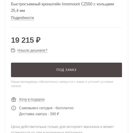
Быстросъемный кронштейн Innomount CZ550 с кольцами
25,4 мм
Подробности
19 215
₽
Нашли дешевле?
ПОД ЗАКАЗ
Наши менеджеры обязательно свяжутся с вами и уточнят условия
заказа
Хочу в подарок
Самовывоз сегодня - бесплатно
Доставка завтра - 390 ₽
Цена действительна только для интернет-магазина и может
отличаться от цен в розничных магазинах