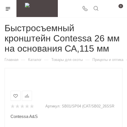
0
Быстросъемный
кронштейн Contessa 26 мм
на основания СА,115 мм
—
—
—
Главная
Каталог
Товары для охоты
Прицелы и оптика
Артикул:
SB01/SP04 (CAT/SB02_26SSR
Contessa A&S