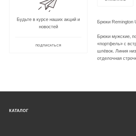
для
Непромокае
охоты
рыбалки
Дальн
омеры
Будьте в курсе наших акций и
Брюки Remington U
для
новостей
охоты
Зрите
Брюки мужские, п
льные
«портфель» с встр
трубы
ПОДПИСАТЬСЯ
шлёвок. Линия ни
отделочная строч
КАТАЛОГ
Оруже
йные
ремни
Дульн
ый