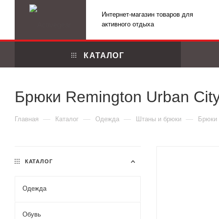
Интернет-магазин товаров для
активного отдыха
КАТАЛОГ
Брюки Remington Urban City
—
—
—
—
Главная
Каталог
Одежда
Штаны и брюки
Брюки 
КАТАЛОГ
Одежда
Маскировоч
Обувь