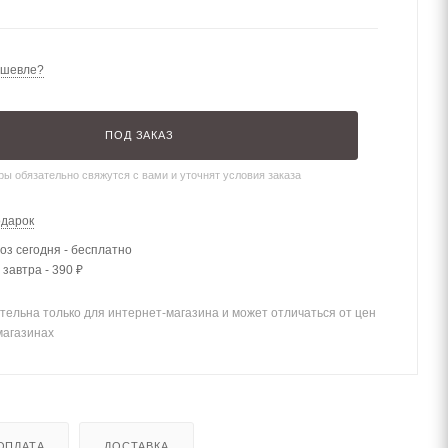
ешевле?
ПОД ЗАКАЗ
ы обязательно свяжутся с вами и уточнят условия заказа
одарок
з сегодня - бесплатно
 завтра - 390 ₽
тельна только для интернет-магазина и может отличаться от цен
магазинах
ОПЛАТА
ДОСТАВКА