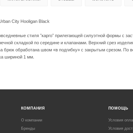
енты
Кепки
мые штаны для
для
оружи
я
rban City Hooligan Black
Мешки
для
стрел
овседневные стиля "карго" прилегающей силуэтной формы с за
ьбы
ечной складкой по середине и клапанами. Верхний срез издели
Моноп
за брюк обработана швом «в подгибку» с закрытым срезом. По
оды
для
ка шириной 1 мм.
стрел
ьбы
КОМПАНИЯ
ПОМОЩЬ
Рюкза
ки и
Чехлы
сумки
для
О компании
Условия опл
ружья
Чучел
Бренды
Условия дост
а для
Кейсы