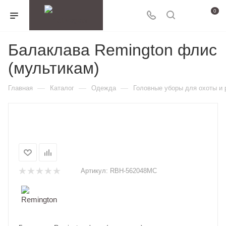
0
Балаклава Remington флис
(мультикам)
—
—
—
Главная
Каталог
Одежда
Головные уборы для охоты и
Артикул:
RBH-562048MC