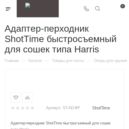
0
Адаптер-перходник
ShotTime быстросъемный
для сошек типа Harris
—
—
—
Главная
Каталог
Товары для охоты
Опоры для оружия
ShotTime
Артикул:
ST-AD-BP
Адаптер-перходник ShotTime быстросъемный для сошек