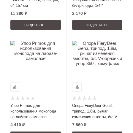
64-157 см
би/триподы, 1/4 "
11 380 ₽
2 170 ₽
ПОДРОБНЕЕ
ПОДРОБНЕЕ
Упор Primos для
Опора FieryDeer Gen3,
использования монопода
трипод, 1.8м, рычаг
на лабазе-самолазе
изменения высоты, б/с V-
образный упор 360°,
4 410 ₽
7 860 ₽
камуфляж