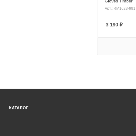
Gloves Timber
Арт.: RM1623-991
3 190
₽
КАТАЛОГ