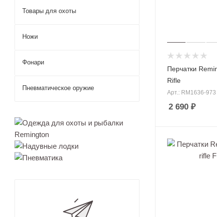
Костюмы Nor
Товары для охоты
Костюмы Ре
Ножи
Бинок
ли
Фонари
для
Перчатки Remi
охоты
Rifle
Прице
Пневматическое оружие
лы
Арт.: RM1636-973
для
2 690
₽
охоты
Аксес
суары
для
прице
лов
Монок
уляр
для
Брюки для 
охоты
Штаны для 
Тепло
визор
Штаны для 
для
Непромокае