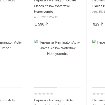
gton Activ
Перчатки Remington Gloves
Перчатк
Places Yellow Waterfowl
Places B
Honeycombs
Арт.: RM
Арт.: RM1622-995
1 590
₽
929
₽
gton Activ
Перчатки Remington Activ
Перчатк