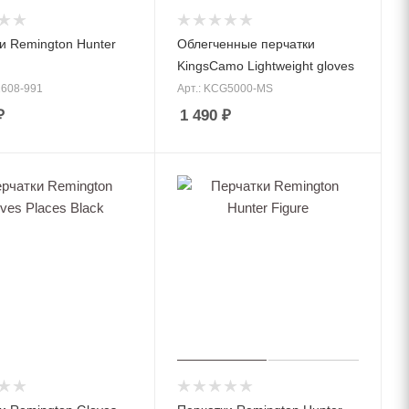
и Remington Hunter
Облегченные перчатки
KingsCamo Lightweight gloves
1608-991
Арт.: KCG5000-MS
₽
1 490
₽