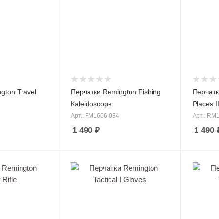
gton Travel
Перчатки Remington Fishing
Перчатк
Кaleidoscope
Places I
Арт.: FM1606-034
Арт.: RM
1 490
₽
1 490
ные костюмы
Зимние куртки
плавок
Демисезонные куртки