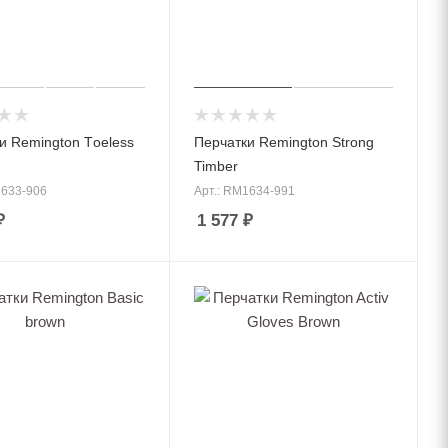
и Remington Тoeless
Перчатки Remington Strong
Timber
1633-906
Арт.: RM1634-991
₽
1 577
₽