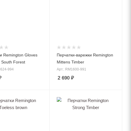
и Remington Gloves
Перчатки-варежки Remington
I South Forest
Mittens Timber
1624-994
Арт.: RM1600-991
₽
2 690
₽