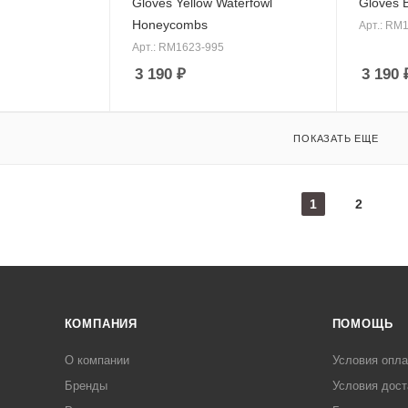
Gloves Yellow Waterfowl
Gloves 
Honeycombs
Арт.: RM
Арт.: RM1623-995
3 190
₽
3 190
ПОКАЗАТЬ ЕЩЕ
1
2
КОМПАНИЯ
ПОМОЩЬ
О компании
Условия опл
Бренды
Условия дост