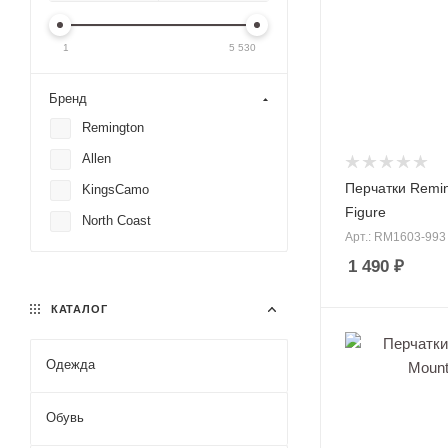
1
5 530
Бренд
Remington
Allen
Перчатки Remin
KingsCamo
Figure
North Coast
Арт.: RM1603-993
1 490
₽
КАТАЛОГ
Одежда
Маскировоч
Обувь
Костюмы по