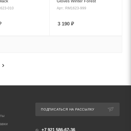
Black
Gloves Winter Forest
1623-010
Арт.: RM1623-999
₽
3 190
₽
ПОДПИСАТЬСЯ НА РАССЫЛКУ
аты
авки
+7 921 586-67-36