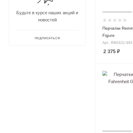
охоты
рыбалки
Дальн
омеры
Будьте в курсе наших акций и
для
новостей
охоты
Зрите
Перчатки Reming
льные
Figure
трубы
ПОДПИСАТЬСЯ
Арт.: RM1631-993
2 375
₽
Оруже
йные
ремни
Дульн
ый
тормо
з