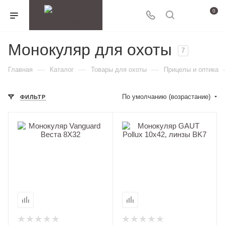
0
Монокуляр для охоты
7
—
—
—
Главная
Каталог
Товары для охоты
Прицелы и оптика
По умолчанию (возрастание)
ФИЛЬТР